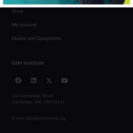
Store
My account
Claims and Complaints
GIM Institute
110 Cambridge Street
Cambridge, MA, USA 02141
E-mail: info@giminstitute.org